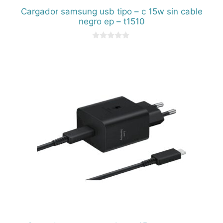
Cargador samsung usb tipo – c 15w sin cable
negro ep – t1510
0
d
e
5