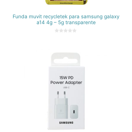
Funda muvit recycletek para samsung galaxy
a14 4g – 5g transparente
0
d
e
5