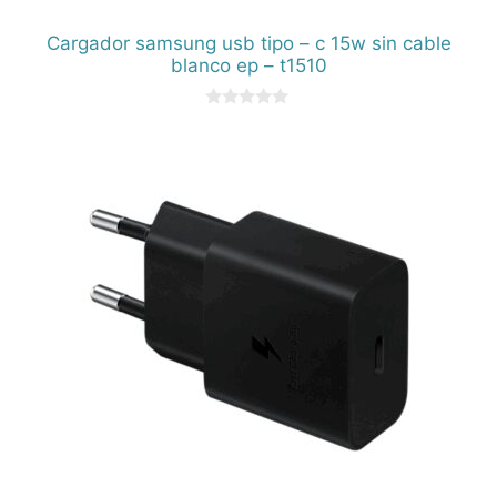
Cargador samsung usb tipo – c 15w sin cable
blanco ep – t1510
0
d
e
5