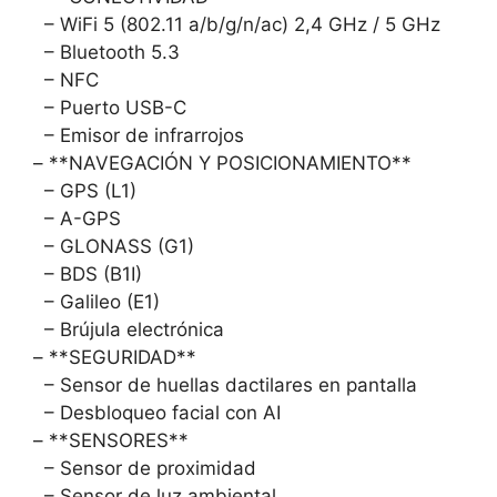
– WiFi 5 (802.11 a/b/g/n/ac) 2,4 GHz / 5 GHz
– Bluetooth 5.3
– NFC
– Puerto USB-C
– Emisor de infrarrojos
– **NAVEGACIÓN Y POSICIONAMIENTO**
– GPS (L1)
– A-GPS
– GLONASS (G1)
– BDS (B1I)
– Galileo (E1)
– Brújula electrónica
– **SEGURIDAD**
– Sensor de huellas dactilares en pantalla
– Desbloqueo facial con AI
– **SENSORES**
– Sensor de proximidad
– Sensor de luz ambiental