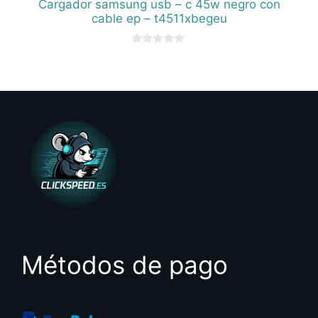
Cargador samsung usb – c 45w negro con
cable ep – t4511xbegeu
0
d
e
5
Métodos de pago