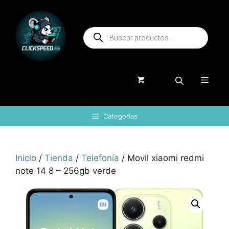
Saltar
al
Búsqueda
contenido
de
productos
Menú
Categorías
Inicio
/
Tienda
/
Telefonía
/ Movil xiaomi redmi
note 14 8 – 256gb verde