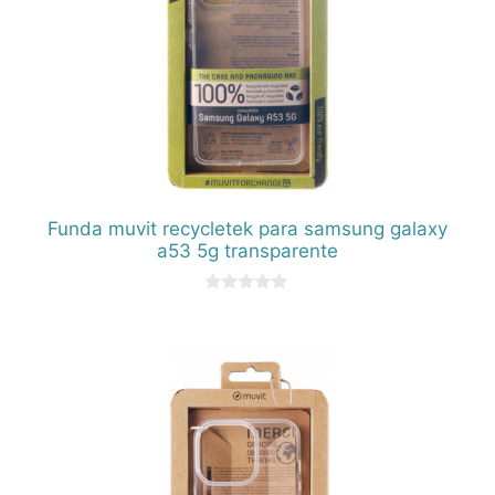
Funda muvit recycletek para samsung galaxy
a53 5g transparente
0
d
e
5