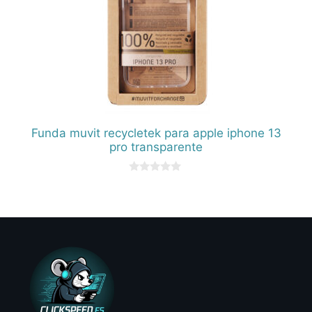
Funda muvit recycletek para apple iphone 13
pro transparente
0
d
e
5