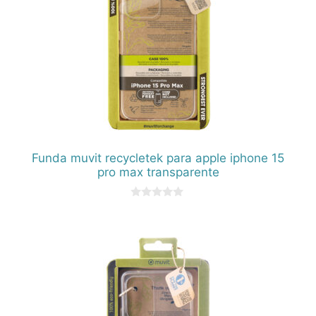
Funda muvit recycletek para apple iphone 15
pro max transparente
0
d
e
5