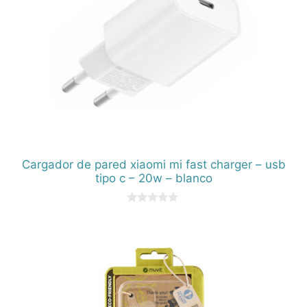
Cargador de pared xiaomi mi fast charger – usb
tipo c – 20w – blanco
0
d
e
5