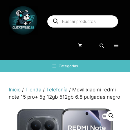
Saltar
al
Búsqueda
contenido
de
productos
Menú
Categorías
Inicio
/
Tienda
/
Telefonía
/ Movil xiaomi redmi
note 15 pro+ 5g 12gb 512gb 6.8 pulgadas negro