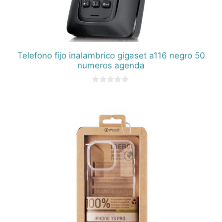
Telefono fijo inalambrico gigaset a116 negro 50
numeros agenda
0
d
e
5