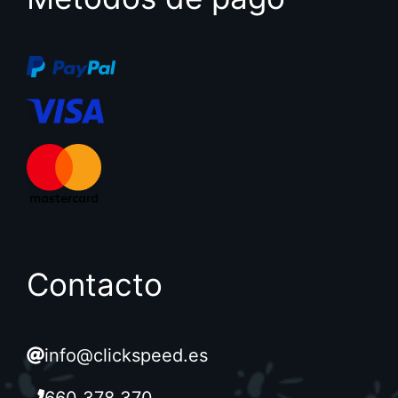
Contacto
info@clickspeed.es
660 378 370