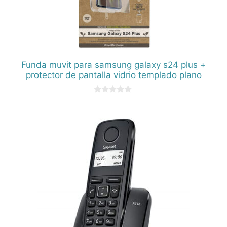
Funda muvit para samsung galaxy s24 plus +
protector de pantalla vidrio templado plano
0
d
e
5