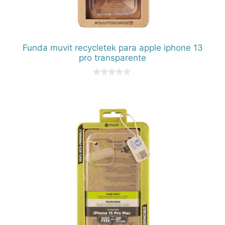
Funda muvit recycletek para apple iphone 13
pro transparente
0
d
e
5