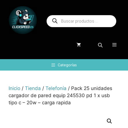
Saltar
al
Búsqueda
contenido
de
productos
Menú
Categorías
Inicio
/
Tienda
/
Telefonía
/ Pack 25 unidades
cargador de pared equip 245530 pd 1 x usb
tipo c – 20w – carga rapida