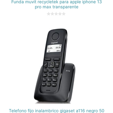
Funda muvit recycletek para apple iphone 13
pro max transparente
0
d
e
5
Telefono fijo inalambrico gigaset a116 negro 50