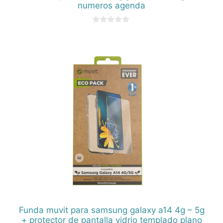
numeros agenda
0
d
e
5
Funda muvit para samsung galaxy a14 4g – 5g
+ protector de pantalla vidrio templado plano