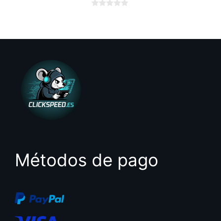
0
d
e
5
Métodos de pago