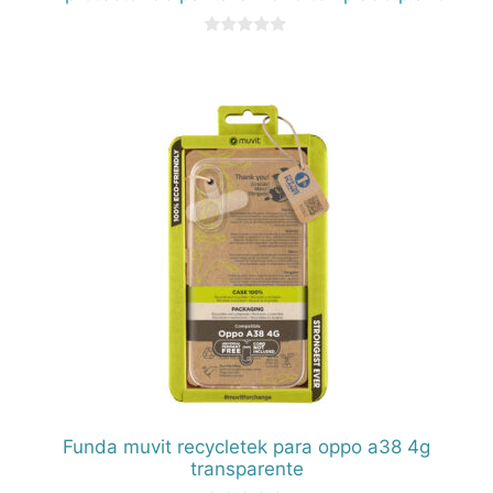
0
d
e
5
Funda muvit recycletek para oppo a38 4g
transparente