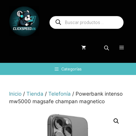
Saltar
al
Búsqueda
contenido
de
productos
Menú
Categorías
Inicio
/
Tienda
/
Telefonía
/ Powerbank intenso
mw5000 magsafe champan magnetico