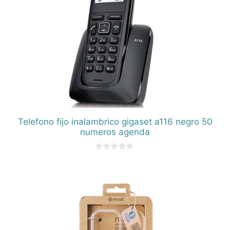
Telefono fijo inalambrico gigaset a116 negro 50
numeros agenda
0
d
e
5