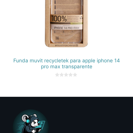
Funda muvit recycletek para apple iphone 14
pro max transparente
0
d
e
5