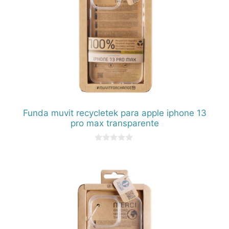
Funda muvit recycletek para apple iphone 13
pro max transparente
0
d
e
5