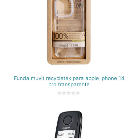
Funda muvit recycletek para apple iphone 14
pro transparente
0
d
e
5