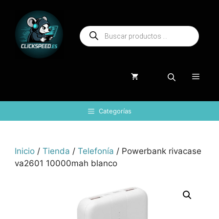
Saltar
al
Búsqueda
contenido
de
productos
Menú
Categorías
Inicio
/
Tienda
/
Telefonía
/ Powerbank rivacase
va2601 10000mah blanco