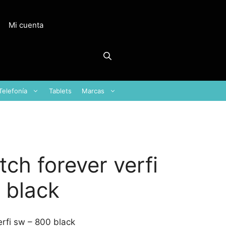
Mi cuenta
Telefonía
Tablets
Marcas
ch forever verfi
 black
rfi sw – 800 black