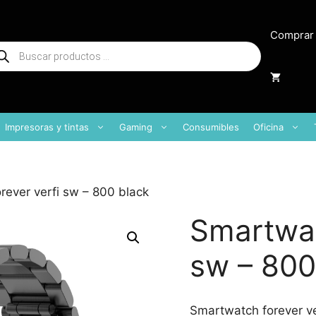
Comprar
squeda
oductos
Impresoras y tintas
Gaming
Consumibles
Oficina
rever verfi sw – 800 black
Smartwat
sw – 800
Smartwatch forever ve