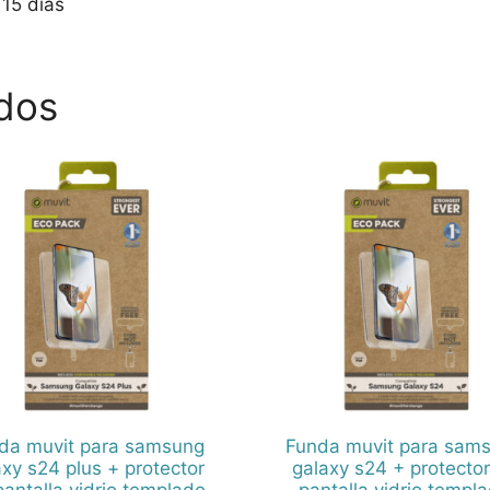
15 días
dos
da muvit para samsung
Funda muvit para sam
axy s24 plus + protector
galaxy s24 + protecto
pantalla vidrio templado
pantalla vidrio templ