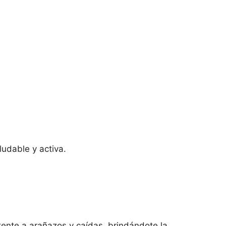
udable y activa.
tente a arañazos y caídas, brindándote la