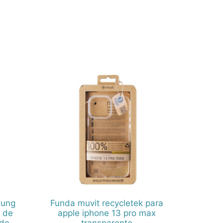
sung
Funda muvit recycletek para
r de
apple iphone 13 pro max
ado
transparente