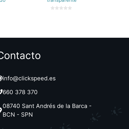
0
d
e
5
Contacto
info@clickspeed.es
660 378 370
08740 Sant Andrés de la Barca -
BCN - SPN