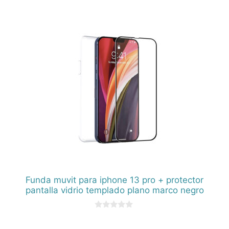
d
e
5
Funda muvit para iphone 13 pro + protector
pantalla vidrio templado plano marco negro
0
d
e