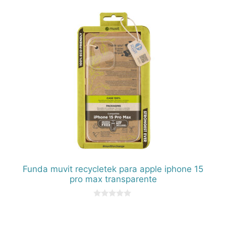
5
Funda muvit recycletek para apple iphone 15
pro max transparente
0
d
e
5