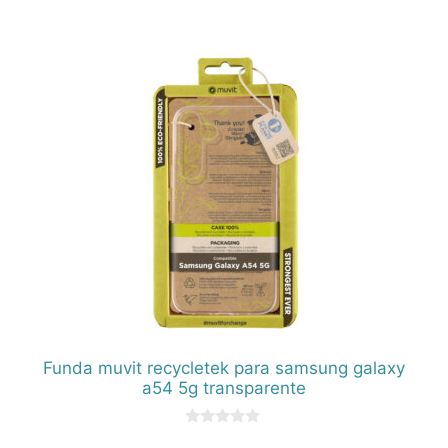
0
d
e
5
Funda muvit recycletek para samsung galaxy
a54 5g transparente
0