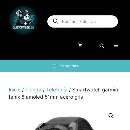
Saltar
al
Búsqueda
contenido
de
productos
Menú
Categorías
Inicio
/
Tienda
/
Telefonía
/ Smartwatch garmin
fenix 8 amoled 51mm acero gris