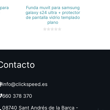
 para
Funda muvit para samsung
o
galaxy s24 ultra + protector
de pantalla vidrio templado
plano
0
d
e
5
Contacto
info@clickspeed.es
660 378 370
08740 Sant Andrés de la Barca -