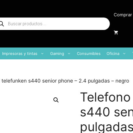
Comprar
squeda
oductos
Impresoras y tintas
Gaming
Consumibles
Oficina
l telefunken s440 senior phone – 2.4 pulgadas – negro
Telefono
s440 sen
pulgadas