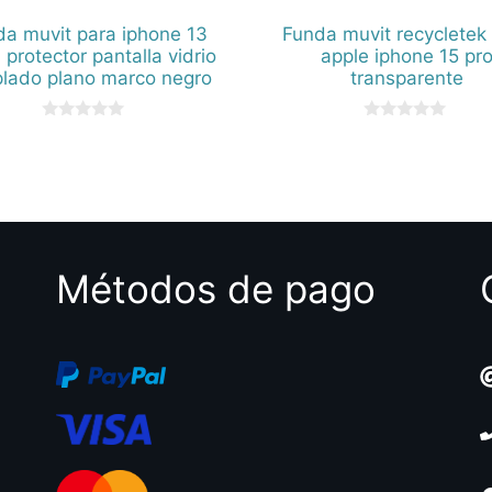
da muvit para iphone 13
Funda muvit recycletek
 protector pantalla vidrio
apple iphone 15 pr
lado plano marco negro
transparente
0
0
d
d
e
e
5
5
Métodos de pago