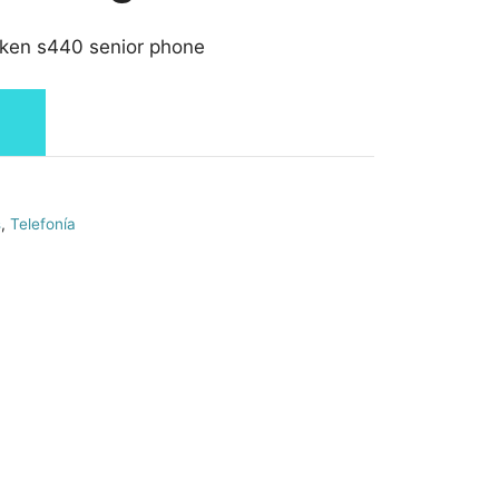
nken s440 senior phone
s
,
Telefonía