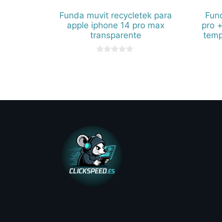
Funda muvit recycletek para
Fun
apple iphone 14 pro max
pro +
transparente
temp
0
d
e
5